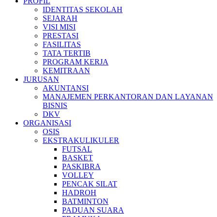
PROFIL
IDENTITAS SEKOLAH
SEJARAH
VISI MISI
PRESTASI
FASILITAS
TATA TERTIB
PROGRAM KERJA
KEMITRAAN
JURUSAN
AKUNTANSI
MANAJEMEN PERKANTORAN DAN LAYANAN
BISNIS
DKV
ORGANISASI
OSIS
EKSTRAKULIKULER
FUTSAL
BASKET
PASKIBRA
VOLLEY
PENCAK SILAT
HADROH
BATMINTON
PADUAN SUARA