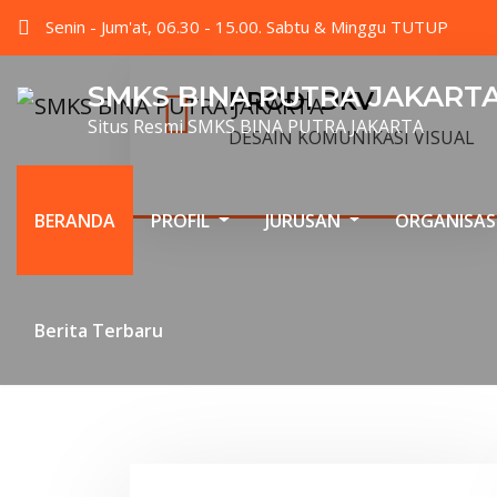
Senin - Jum'at, 06.30 - 15.00. Sabtu & Minggu TUTUP
SMKS BINA PUTRA JAKART
PRODI DKV
Situs Resmi SMKS BINA PUTRA JAKARTA
DESAIN KOMUNIKASI VISUAL
BERANDA
PROFIL
JURUSAN
ORGANISAS
Berita Terbaru