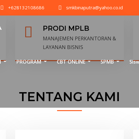
+628132108686
smkbinaputra@yahoo.co.id
A
PRODI MPLB
MANAJEMEN PERKANTORAN &
LAYANAN BISNIS
I
PROGRAM
CBT ONLINE
SPMB
Sis
TENTANG KAMI