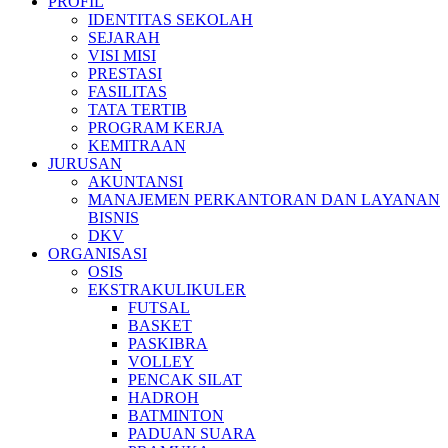
PROFIL
IDENTITAS SEKOLAH
SEJARAH
VISI MISI
PRESTASI
FASILITAS
TATA TERTIB
PROGRAM KERJA
KEMITRAAN
JURUSAN
AKUNTANSI
MANAJEMEN PERKANTORAN DAN LAYANAN
BISNIS
DKV
ORGANISASI
OSIS
EKSTRAKULIKULER
FUTSAL
BASKET
PASKIBRA
VOLLEY
PENCAK SILAT
HADROH
BATMINTON
PADUAN SUARA