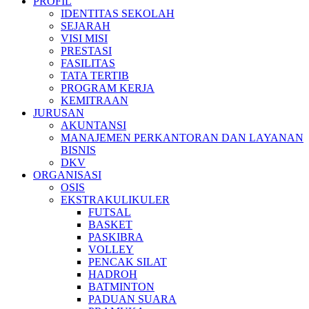
PROFIL
IDENTITAS SEKOLAH
SEJARAH
VISI MISI
PRESTASI
FASILITAS
TATA TERTIB
PROGRAM KERJA
KEMITRAAN
JURUSAN
AKUNTANSI
MANAJEMEN PERKANTORAN DAN LAYANAN
BISNIS
DKV
ORGANISASI
OSIS
EKSTRAKULIKULER
FUTSAL
BASKET
PASKIBRA
VOLLEY
PENCAK SILAT
HADROH
BATMINTON
PADUAN SUARA