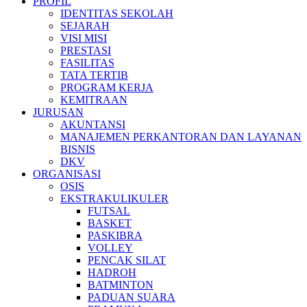
PROFIL
IDENTITAS SEKOLAH
SEJARAH
VISI MISI
PRESTASI
FASILITAS
TATA TERTIB
PROGRAM KERJA
KEMITRAAN
JURUSAN
AKUNTANSI
MANAJEMEN PERKANTORAN DAN LAYANAN
BISNIS
DKV
ORGANISASI
OSIS
EKSTRAKULIKULER
FUTSAL
BASKET
PASKIBRA
VOLLEY
PENCAK SILAT
HADROH
BATMINTON
PADUAN SUARA