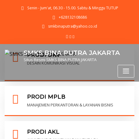
Senin - Jum'at, 06.30 - 15.00. Sabtu & Minggu TUTUP
+628132108686
smkbinaputra@yahoo.co.id
SMKS BINA PUTRA JAKARTA
PRODI DKV
Situs Resmi SMKS BINA PUTRA JAKARTA
DESAIN KOMUNIKASI VISUAL
PRODI MPLB
MANAJEMEN PERKANTORAN & LAYANAN BISNIS
PRODI AKL