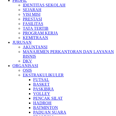
PROFIL
IDENTITAS SEKOLAH
SEJARAH
VISI MISI
PRESTASI
FASILITAS
TATA TERTIB
PROGRAM KERJA
KEMITRAAN
JURUSAN
AKUNTANSI
MANAJEMEN PERKANTORAN DAN LAYANAN
BISNIS
DKV
ORGANISASI
OSIS
EKSTRAKULIKULER
FUTSAL
BASKET
PASKIBRA
VOLLEY
PENCAK SILAT
HADROH
BATMINTON
PADUAN SUARA