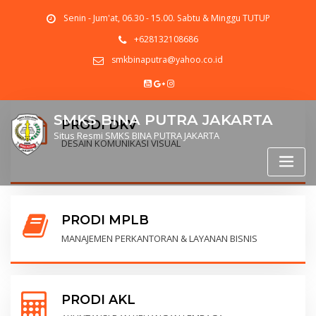
Senin - Jum'at, 06.30 - 15.00. Sabtu & Minggu TUTUP
+628132108686
smkbinaputra@yahoo.co.id
SMKS BINA PUTRA JAKARTA
PRODI DKV
Situs Resmi SMKS BINA PUTRA JAKARTA
DESAIN KOMUNIKASI VISUAL
PRODI MPLB
MANAJEMEN PERKANTORAN & LAYANAN BISNIS
PRODI AKL