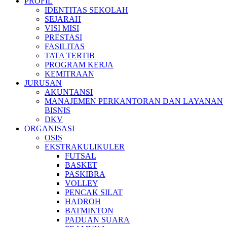
PROFIL
IDENTITAS SEKOLAH
SEJARAH
VISI MISI
PRESTASI
FASILITAS
TATA TERTIB
PROGRAM KERJA
KEMITRAAN
JURUSAN
AKUNTANSI
MANAJEMEN PERKANTORAN DAN LAYANAN
BISNIS
DKV
ORGANISASI
OSIS
EKSTRAKULIKULER
FUTSAL
BASKET
PASKIBRA
VOLLEY
PENCAK SILAT
HADROH
BATMINTON
PADUAN SUARA