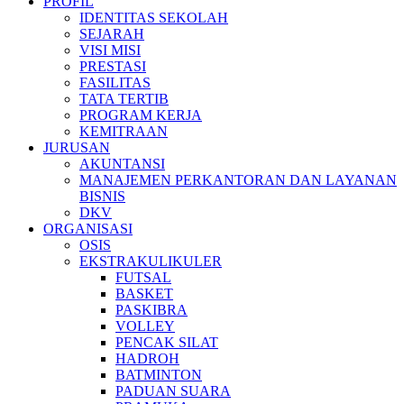
PROFIL
IDENTITAS SEKOLAH
SEJARAH
VISI MISI
PRESTASI
FASILITAS
TATA TERTIB
PROGRAM KERJA
KEMITRAAN
JURUSAN
AKUNTANSI
MANAJEMEN PERKANTORAN DAN LAYANAN
BISNIS
DKV
ORGANISASI
OSIS
EKSTRAKULIKULER
FUTSAL
BASKET
PASKIBRA
VOLLEY
PENCAK SILAT
HADROH
BATMINTON
PADUAN SUARA