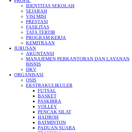
PROFIL
IDENTITAS SEKOLAH
SEJARAH
VISI MISI
PRESTASI
FASILITAS
TATA TERTIB
PROGRAM KERJA
KEMITRAAN
JURUSAN
AKUNTANSI
MANAJEMEN PERKANTORAN DAN LAYANAN
BISNIS
DKV
ORGANISASI
OSIS
EKSTRAKULIKULER
FUTSAL
BASKET
PASKIBRA
VOLLEY
PENCAK SILAT
HADROH
BATMINTON
PADUAN SUARA