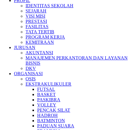
PROFIL
IDENTITAS SEKOLAH
SEJARAH
VISI MISI
PRESTASI
FASILITAS
TATA TERTIB
PROGRAM KERJA
KEMITRAAN
JURUSAN
AKUNTANSI
MANAJEMEN PERKANTORAN DAN LAYANAN
BISNIS
DKV
ORGANISASI
OSIS
EKSTRAKULIKULER
FUTSAL
BASKET
PASKIBRA
VOLLEY
PENCAK SILAT
HADROH
BATMINTON
PADUAN SUARA