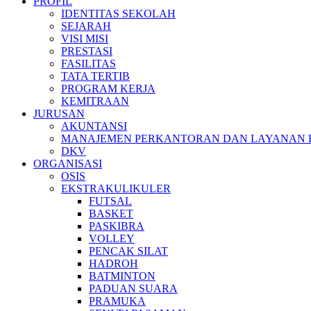
PROFIL
IDENTITAS SEKOLAH
SEJARAH
VISI MISI
PRESTASI
FASILITAS
TATA TERTIB
PROGRAM KERJA
KEMITRAAN
JURUSAN
AKUNTANSI
MANAJEMEN PERKANTORAN DAN LAYANAN B
DKV
ORGANISASI
OSIS
EKSTRAKULIKULER
FUTSAL
BASKET
PASKIBRA
VOLLEY
PENCAK SILAT
HADROH
BATMINTON
PADUAN SUARA
PRAMUKA