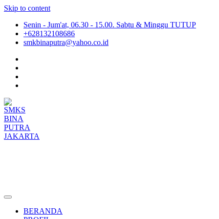
Skip to content
Senin - Jum'at, 06.30 - 15.00. Sabtu & Minggu TUTUP
+628132108686
smkbinaputra@yahoo.co.id
SMKS BINA PUTRA JAKARTA
Situs Resmi SMKS BINA PUTRA JAKARTA
BERANDA