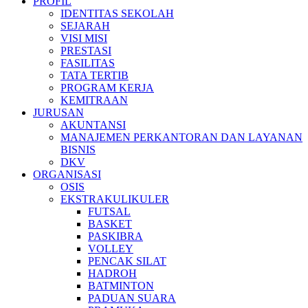
PROFIL
IDENTITAS SEKOLAH
SEJARAH
VISI MISI
PRESTASI
FASILITAS
TATA TERTIB
PROGRAM KERJA
KEMITRAAN
JURUSAN
AKUNTANSI
MANAJEMEN PERKANTORAN DAN LAYANAN
BISNIS
DKV
ORGANISASI
OSIS
EKSTRAKULIKULER
FUTSAL
BASKET
PASKIBRA
VOLLEY
PENCAK SILAT
HADROH
BATMINTON
PADUAN SUARA