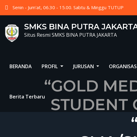
Skip
Senin - Jum'at, 06.30 - 15.00. Sabtu & Minggu TUTUP
to
content
SMKS BINA PUTRA JAKART
Situs Resmi SMKS BINA PUTRA JAKARTA
BERANDA
PROFIL
JURUSAN
ORGANISAS
“GOLD MEDA
Berita Terbaru
STUDENT C