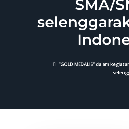
SMA/S
selenggara
Indone
“GOLD MEDALIS” dalam kegiata
seleng