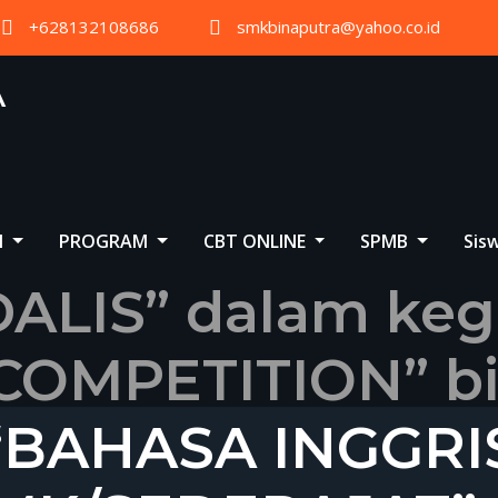
+628132108686
smkbinaputra@yahoo.co.id
A
I
PROGRAM
CBT ONLINE
SPMB
Sis
LIS” dalam keg
OMPETITION” bi
“BAHASA INGGRI